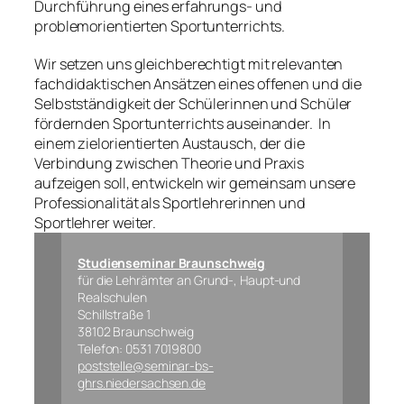
Durchführung eines erfahrungs- und
problemorientierten Sportunterrichts.
Wir setzen uns gleichberechtigt mit relevanten
fachdidaktischen Ansätzen eines offenen und die
Selbstständigkeit der Schülerinnen und Schüler
fördernden Sportunterrichts auseinander. In
einem zielorientierten Austausch, der die
Verbindung zwischen Theorie und Praxis
aufzeigen soll, entwickeln wir gemeinsam unsere
Professionalität als Sportlehrerinnen und
Sportlehrer weiter.
Studienseminar Braunschweig
für die Lehrämter an Grund-, Haupt-und
Realschulen
Schillstraße 1
38102 Braunschweig
Telefon: 0531 7019800
poststelle@seminar-bs-
ghrs.niedersachsen.de