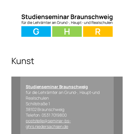
Zum
Inhalt
springen
Kunst
Studienseminar Braunschweig
für die Lehrämter an Grund-, Haupt-und
Realschulen
Schillstraße 1
38102 Braunschweig
Telefon: 0531 7019800
poststelle@seminar-bs-
ghrs.niedersachsen.de