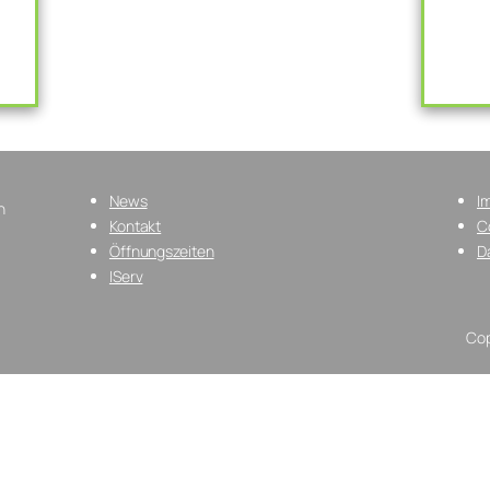
News
I
n
Kontakt
C
Öffnungszeiten
D
IServ
Cop