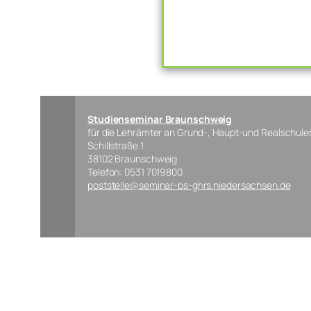
Studienseminar Braunschweig
für die Lehrämter an Grund-, Haupt-und Realschule
Schillstraße 1
38102 Braunschweig
Telefon: 0531 7019800
poststelle@seminar-bs-ghrs.niedersachsen.de