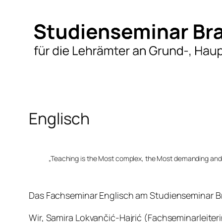
Zum
Inhalt
springen
Englisch
„Teaching is the Most complex, the Most demanding and t
Das Fachseminar Englisch am Studienseminar Bra
Wir, Samira Lokvančić-Hajrić (Fachseminarleite