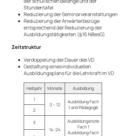
der schulischen Belange und der
Stundentafel
Reduzierung der Seminarveranstaltungen
Reduzierung der Anwärterbezüge
entsprechend der Reduzierung der
Ausbildungstätigkeiten (§ 16 NBesG)
Zeitstruktur
Verdoppelung der Dauer des VD
Gestaltung eines individuellen
Ausbildungsplans für die Lehrkraft im VD
Halbjahr
Monate
Ausbildung
1
Ausbildung Fach
0 – 12
1 und Pädagogik
2
Ausbildungsnote
3
Fach 1
14 -24
Ausbildung Fach