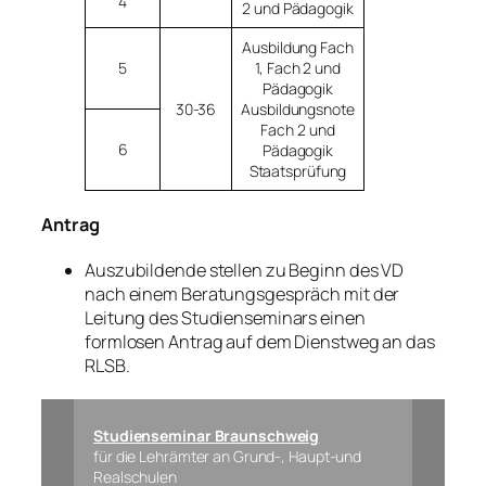
4
2 und Pädagogik
Ausbildung Fach
5
1, Fach 2 und
Pädagogik
30-36
Ausbildungsnote
Fach 2 und
6
Pädagogik
Staatsprüfung
Antrag
Auszubildende stellen zu Beginn des VD
nach einem Beratungsgespräch mit der
Leitung des Studienseminars einen
formlosen Antrag auf dem Dienstweg an das
RLSB.
Studienseminar Braunschweig
für die Lehrämter an Grund-, Haupt-und
Realschulen